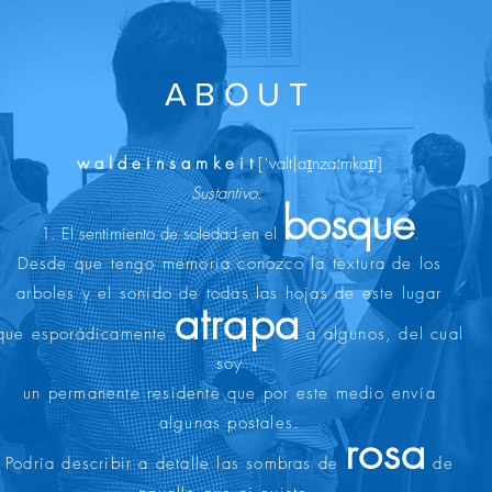
ABOUT
w a l d e i n s a m k e i t
[ˈvalt|aɪ̯nzaːmkaɪ̯t]
Sustantivo.
bosque
1. El sentimiento de soledad en el
.​
Desde que tengo memoria conozco la textura de los
arboles y el sonido de todas las hojas de este lugar
atrapa
que esporádicamente
a algunos, del cual
soy
un permanente
residente
que por este medio envía
algunas postales.
rosa
Podría describir a detalle las sombras de
de