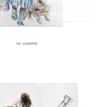
no. cuarenta
Vista rápida