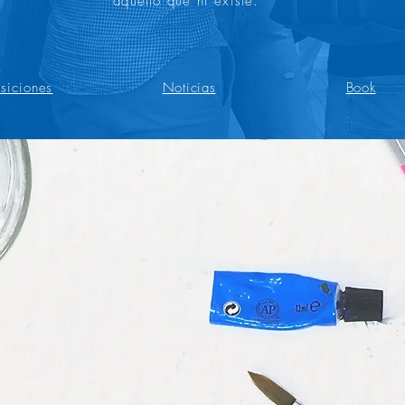
aquello que ni existe.
siciones
Noticias
Book